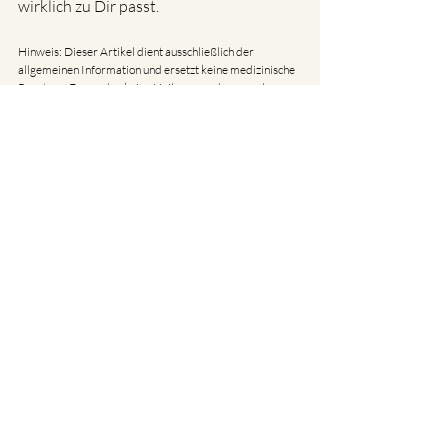
wirklich zu Dir passt.
Hinweis: Dieser Artikel dient ausschließlich der 
allgemeinen Information und ersetzt keine medizinische 
Beratung. Es werden keine Heilversprechen gegeben. 
Bei gesundheitlichen Beschwerden wende Dich bitte an 
eine Ärztin oder einen Arzt.
Aktuelle Beiträge
Alle ansehen