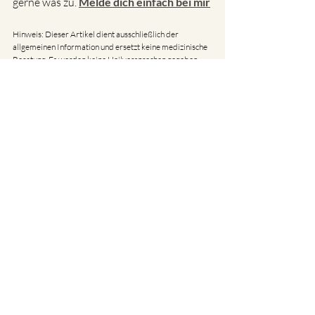
gerne was zu. 
Melde dich einfach bei mir
Hinweis: Dieser Artikel dient ausschließlich der 
allgemeinen Information und ersetzt keine medizinische 
Beratung. Es werden keine Heilversprechen gegeben. 
Bei gesundheitlichen Beschwerden wende Dich bitte an 
eine Ärztin oder einen Arzt.
Aktuelle Beiträge
Alle ansehen