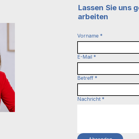
du Kunden Sicherheit 
Lassen Sie uns g
ihrer Kaufentscheidu
arbeiten
Vorname
*
E-Mail
*
Betreff
*
Nachricht
*