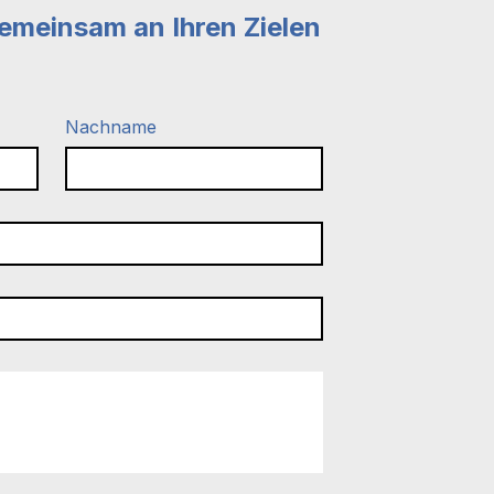
und Vertrauen und bestärkst sie in 
emeinsam an Ihren Zielen
ng.
Nachname