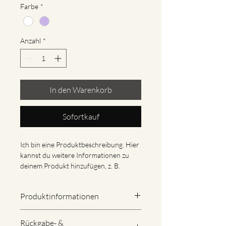
Farbe
*
Anzahl
*
In den Warenkorb
Sofortkauf
Ich bin eine Produktbeschreibung. Hier 
kannst du weitere Informationen zu 
deinem Produkt hinzufügen, z. B. 
Maße, Material, Pflege- und 
Reinigungshinweise.
Produktinformationen
Hier kannst du weitere Informationen 
Rückgabe- &
zu deinem Produkt hinzufügen, z. B. 