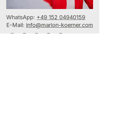
WhatsApp:
+49 152 04940159
E-Mail:
info@marion-koerner.com
Vorname
*
Nachname
E-Mail
*
Betreff
*