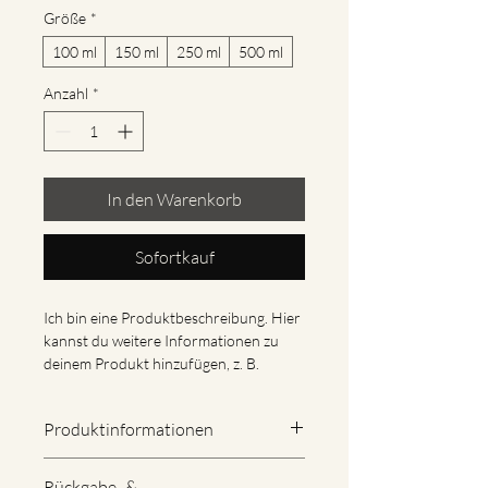
Größe
*
100 ml
150 ml
250 ml
500 ml
Anzahl
*
In den Warenkorb
Sofortkauf
Ich bin eine Produktbeschreibung. Hier 
kannst du weitere Informationen zu 
deinem Produkt hinzufügen, z. B. 
Maße, Material, Pflege- und 
Reinigungshinweise.
Produktinformationen
Hier kannst du weitere Informationen 
Rückgabe- &