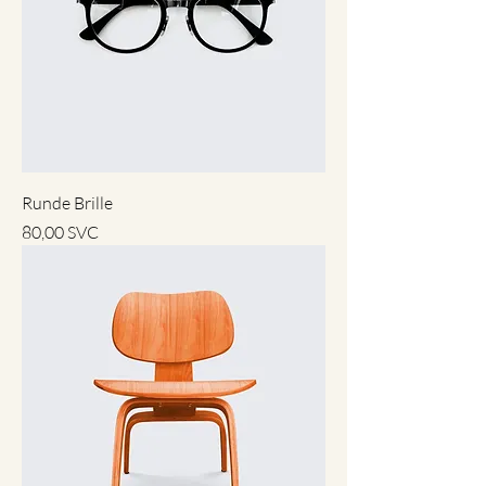
Runde Brille
Preis
80,00 SVC