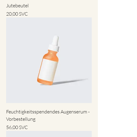
Jutebeutel
Preis
20,00 SVC
Feuchtigkeitsspendendes Augenserum -
Vorbestellung
Preis
56,00 SVC