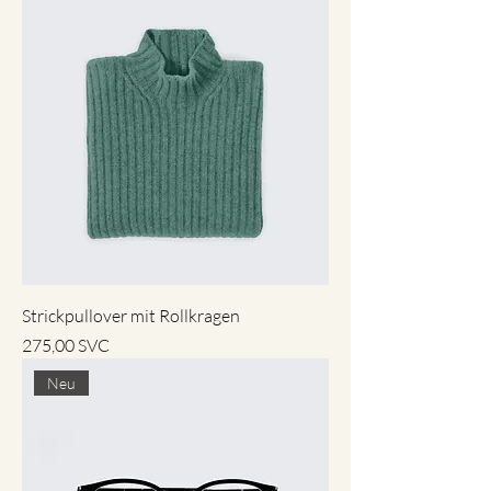
Strickpullover mit Rollkragen
Preis
275,00 SVC
Neu