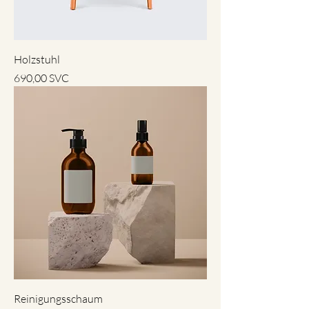
Holzstuhl
Preis
690,00 SVC
Reinigungsschaum